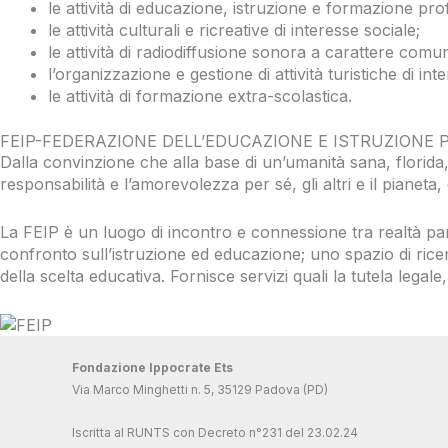
le attività di educazione, istruzione e formazione pro
le attività culturali e ricreative di interesse sociale;
le attività di radiodiffusione sonora a carattere comun
l’organizzazione e gestione di attività turistiche di int
le attività di formazione extra-scolastica.
FEIP-FEDERAZIONE DELL’EDUCAZIONE E ISTRUZIONE
Dalla convinzione che
alla base di un’
umanità sana, florida
responsabilità
e l’amorevolezza per sé, gli altri e il pianeta,
La FEIP
è un luogo
di
incontro
e
connessione
tra realtà pa
confronto sull’istruzione e
d
educazione
;
uno spazio di
rice
della scelta educativa
.
F
orn
isce
servizi quali la tutela legal
Fondazione Ippocrate Ets
Via Marco Minghetti n. 5, 35129 Padova (PD)
Iscritta al RUNTS con Decreto n°231 del 23.02.24