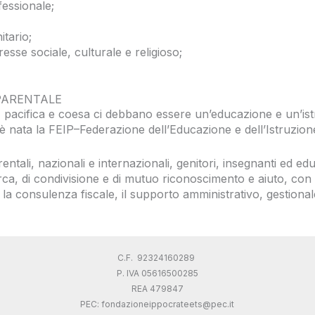
fessionale;
itario;
eresse sociale, culturale e religioso;
 PARENTALE
, pacifica e coesa
ci debbano essere
un’educazione
e un’ist
 è nata
la FEIP
–
Federazione
dell’
Educazione e
dell’
Istruzion
rentali, nazionali e internazionali, genitori, insegnanti e
d
edu
rca, di condivisione e di
mutuo riconoscimento e aiut
o,
con 
e, la consulenza fiscale, il supporto amministrativo, gestion
C.F. 92324160289
P. IVA 05616500285
REA 479847
PEC:
fondazioneippocrateets@pec.it