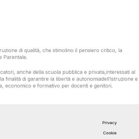
ruzione di qualità, che stimolino il pensiero critico
, la
e Parentale.
catori
,
anche della scuola pubblica e privata
,
interessati
al
la finalità di
garantir
e
la
libertà
e
autonomia
dell’i
struzione e
ale, economico e formativo per docenti e genitori
.
Privacy
Cookie