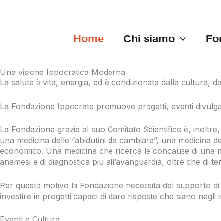
Vai
al
contenuto
Home
Chi siamo
Fo
Una visione Ippocratica Moderna
La salute è vita, energia, ed è condizionata dalla cultura, dall
La Fondazione Ippocrate promuove progetti, eventi divulgativi
La Fondazione grazie al suo Comitato Scientifico è, inoltre,
una medicina delle “abidutini da cambiare”, una medicina del 
economico. Una medicina che ricerca le concause di una mala
anamesi e di diagnostica piu all’avanguardia, oltre che di ter
Per questo motivo la Fondazione necessita del supporto di 
investire in progetti capaci di dare risposte che siano negli 
Eventi e Cultura