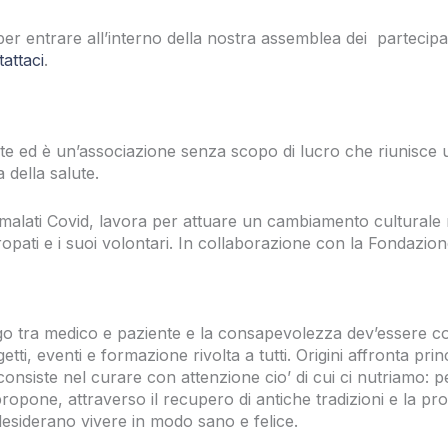
per entrare all’interno della nostra assemblea dei partecip
attaci
.
 ed è un’associazione senza scopo di lucro che riunisce una
 della salute.
i malati Covid, lavora per attuare un cambiamento culturale 
naturopati e i suoi volontari. In collaborazione con la Fondaz
 tra medico e paziente e la consapevolezza dev’essere colt
ti, eventi e formazione rivolta a tutti. Origini affronta prin
, consiste nel curare con attenzione cio’ di cui ci nutriamo:
si propone, attraverso il recupero di antiche tradizioni e la 
desiderano vivere in modo sano e felice.